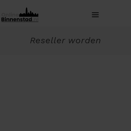
Reseller worden
Reseller worden?
Lorem ipsum dolor sit amet, consectetur
adipiscing elit, sed do eiusmod tempor