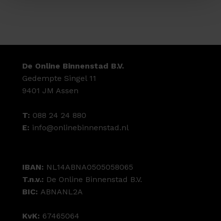
De Online Binnenstad B.V.
Gedempte Singel 11
9401 JM Assen
T:
088 24 24 880
E:
info@onlinebinnenstad.nl
IBAN:
NL14ABNA0505058065
T.n.v.:
De Online Binnenstad B.V.
BIC:
ABNANL2A
KvK:
67465064