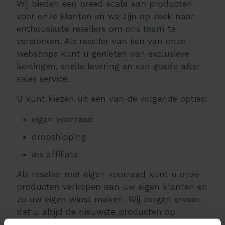
Wij bieden een breed scala aan producten
voor onze klanten en we zijn op zoek naar
enthousiaste resellers om ons team te
versterken. Als reseller van één van onze
webshops kunt u genieten van exclusieve
kortingen, snelle levering en een goede after-
sales service.
U kunt kiezen uit een van de volgende opties:
eigen voorraad
dropshipping
als affiliate
Als reseller met eigen voorraad kunt u onze
producten verkopen aan uw eigen klanten en
zo uw eigen winst maken. Wij zorgen ervoor
dat u altijd de nieuwste producten op
voorraad heeft en wij bieden u professionele