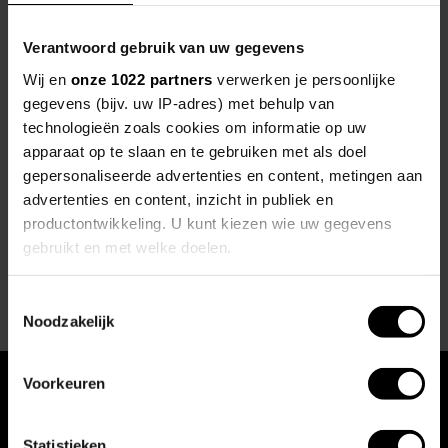
voldoet, of heerlijk zacht beddengoed, Online
Slaapcomfort biedt een uitgebreid
Verantwoord gebruik van uw gegevens
assortiment van eersteklas producten die
Wij en
onze 1022 partners
verwerken je persoonlijke
jouw slaapkamer omtoveren tot een oase van
gegevens (bijv. uw IP-adres) met behulp van
rust en comfort. Laat je inspireren door ons
technologieën zoals cookies om informatie op uw
assortiment vandaag en investeer in een
apparaat op te slaan en te gebruiken met als doel
goede nachtrust met Online Slaapcomfort.
gepersonaliseerde advertenties en content, metingen aan
advertenties en content, inzicht in publiek en
productontwikkeling. U kunt kiezen wie uw gegevens
Naar webshop
gebruikt en met welke doelen.
Als u het toestaat, willen we ook graag:
Toestemmingsselectie
Noodzakelijk
Informatie verzamelen over uw geografische locatie,
die tot een paar meter nauwkeurig kan zijn
Uw apparaat identificeren door het actief te scannen
Voorkeuren
De Online Binnenstad B.V.
op specifieke eigenschappen (fingerprinting)
Gedempte Singel 11
Lees meer over hoe uw persoonlijke gegevens worden
9401 JM Assen
Statistieken
verwerkt en stel uw voorkeuren in het
detailgedeelte
in.