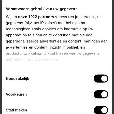
Verantwoord gebruik van uw gegevens
Wij en
onze 1022 partners
verwerken je persoonlijke
gegevens (bijv. uw IP-adres) met behulp van
technologieën zoals cookies om informatie op uw
apparaat op te slaan en te gebruiken met als doel
gepersonaliseerde advertenties en content, metingen aan
advertenties en content, inzicht in publiek en
productontwikkeling. U kunt kiezen wie uw gegevens
gebruikt en met welke doelen.
Als u het toestaat, willen we ook graag:
Toestemmingsselectie
Noodzakelijk
Informatie verzamelen over uw geografische locatie,
die tot een paar meter nauwkeurig kan zijn
Afspraak maken
Uw apparaat identificeren door het actief te scannen
Voorkeuren
op specifieke eigenschappen (fingerprinting)
Lees meer over hoe uw persoonlijke gegevens worden
Statistieken
verwerkt en stel uw voorkeuren in het
detailgedeelte
in.