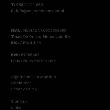
T:
088 24 24 880
E:
info@onlinebinnenstad.nl
IBAN:
NL14ABNA0505058065
T.n.v.:
De Online Binnenstad B.V.
BIC:
ABNANL2A
KvK:
67465064
BTW:
NL857007774B01
Algemene Voorwaarden
Disclaimer
Privacy Policy
Sitemap
Links