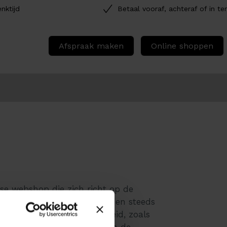
nktijd
Betaal vooraf, achteraf of in te
Afspraak maken
Online shoppen
dse webshop die zich richt op de
en zitballen. Zitballen worden steeds
oordelen voor de gezondheid, zoals