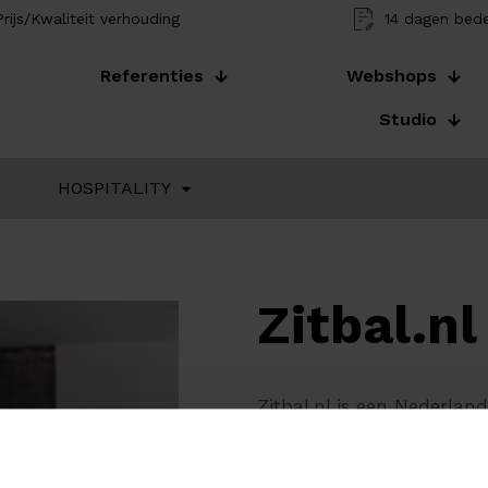
rijs/Kwaliteit verhouding
14 dagen bede
Referenties
Webshops
Studio
HOSPITALITY
Zitbal.nl
Zitbal.nl is een Nederlan
verkoop van diverse soort
populairder vanwege de v