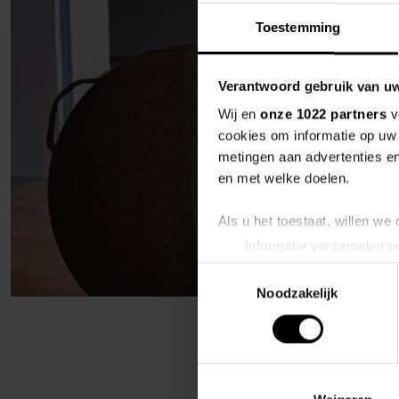
Toestemming
Verantwoord gebruik van u
Wij en
onze 1022 partners
v
cookies om informatie op uw 
metingen aan advertenties en
en met welke doelen.
Als u het toestaat, willen we
Informatie verzamelen ov
Uw apparaat identificere
Toestemmingsselectie
Lees meer over hoe uw perso
Noodzakelijk
toestemming op elk moment wi
We gebruiken cookies om cont
websiteverkeer te analyseren
media, adverteren en analys