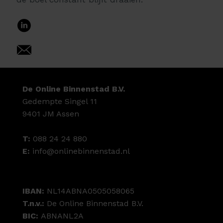
De Online Binnenstad B.V.
Gedempte Singel 11
9401 JM Assen
T:
088 24 24 880
E:
info@onlinebinnenstad.nl
IBAN:
NL14ABNA0505058065
T.n.v.:
De Online Binnenstad B.V.
BIC:
ABNANL2A