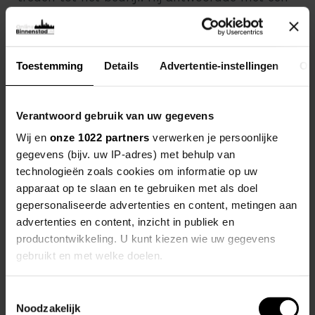
volmondig JA! Hiermee kwam voor Tobias een
einde aan een korte tijd als ZZP'er. Hierdoor
ontstond voor iedereen een nieuw hoofdstuk
Toestemming
Details
Advertentie-instellingen
Ov
met een mooie nieuwe uitdaging in het
vooruitzicht.
Met de intrede van Tobias werd de organisatie
Verantwoord gebruik van uw gegevens
compleet. Hij herhaalde hetzelfde “trucje” bij de
Wij en
onze 1022 partners
verwerken je persoonlijke
andere webshops binnen het bedrijf en ook hier
gegevens (bijv. uw IP-adres) met behulp van
ontstond een behoorlijke groei. Meerdere kleine
technologieën zoals cookies om informatie op uw
magazijnen werden door verschillende
apparaat op te slaan en te gebruiken met als doel
automatiseringsslagen al vrij snel één groot
gepersonaliseerde advertenties en content, metingen aan
magazijn, waarbij alle orders verwerkt werden
advertenties en content, inzicht in publiek en
via één verzendplatform Het gevoel ontstond
productontwikkeling. U kunt kiezen wie uw gegevens
dat de diverse, op zichzelf staande, webshops
gebruikt en met welke doelen.
toch één geheel vormden. Dit resulteerde in het
ontstaan van De Online Binnenstad.
Als u het toestaat, willen we ook graag:
Toestemmingsselectie
Noodzakelijk
Informatie verzamelen over uw geografische locatie,