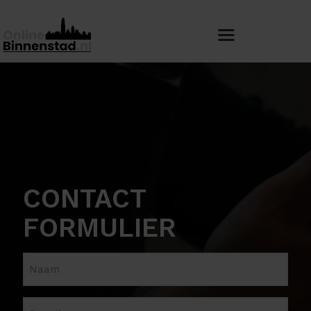
CONTACT
FORMULIER
N
a
a
E