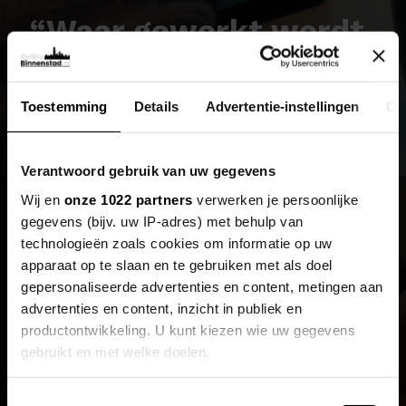
“Waar gewerkt wordt,
worden fouten
gemaakt. Niemand is
Toestemming
Details
Advertentie-instellingen
Ov
perfect, ook wij niet.
Verantwoord gebruik van uw gegevens
Wat belangrijk is, is
Wij en
onze 1022 partners
verwerken je persoonlijke
hoe je daar vervolgens
gegevens (bijv. uw IP-adres) met behulp van
technologieën zoals cookies om informatie op uw
mee omgaat.”
apparaat op te slaan en te gebruiken met als doel
gepersonaliseerde advertenties en content, metingen aan
advertenties en content, inzicht in publiek en
productontwikkeling. U kunt kiezen wie uw gegevens
gebruikt en met welke doelen.
Als u het toestaat, willen we ook graag:
Toestemmingsselectie